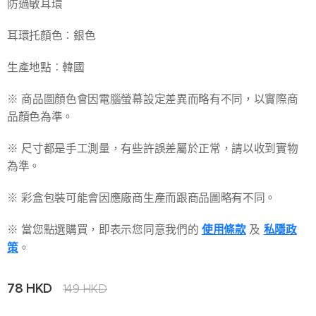
防過敏耳環
耳環托顏色︰銀色
生產地點︰韓國
※ 商品圖顏色會因電腦螢幕設定差異而略有不同，以實際商
品顏色為準。
※ 尺寸都是手工測量，有些許誤差屬於正常，請以收到實物
為準。
※ 彩盒包裝可能會因應廠商生產而跟商品圖略有不同。
※ 當您點選購買，即表示您同意我們的
使用條款
及
私隱政
策
。
78
HKD
149
HKD