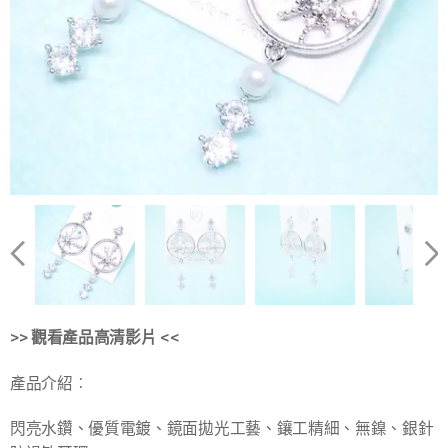
>> 觀看產品
高清
影片 <<
產品介紹︰
閃亮水鑽、優質電鍍、鏡面拋光工藝、鑲工精細、無鎳、銀針