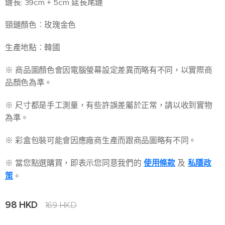
鏈長: 39cm + 5cm 延長尾鏈
頸鏈顏色︰玫瑰金色
生產地點︰韓國
※ 商品圖顏色會因電腦螢幕設定差異而略有不同，以實際商
品顏色為準。
※ 尺寸都是手工測量，有些許誤差屬於正常，請以收到實物
為準。
※ 彩盒包裝可能會因應廠商生產而跟商品圖略有不同。
※ 當您點選購買，即表示您同意我們的
使用條款
及
私隱政
策
。
98
HKD
169
HKD