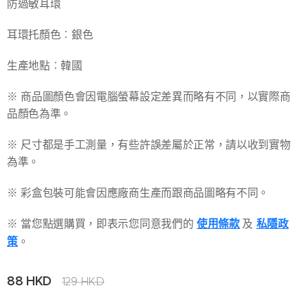
防過敏耳環
耳環托顏色︰銀色
生產地點︰韓國
※ 商品圖顏色會因電腦螢幕設定差異而略有不同，以實際商
品顏色為準。
※ 尺寸都是手工測量，有些許誤差屬於正常，請以收到實物
為準。
※ 彩盒包裝可能會因應廠商生產而跟商品圖略有不同。
※ 當您點選購買，即表示您同意我們的
使用條款
及
私隱政
策
。
88
HKD
129
HKD