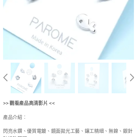
>> 觀看產品
高清
影片 <<
產品介紹︰
閃亮水鑽、優質電鍍、鏡面拋光工藝、鑲工精細、無鎳、銀針