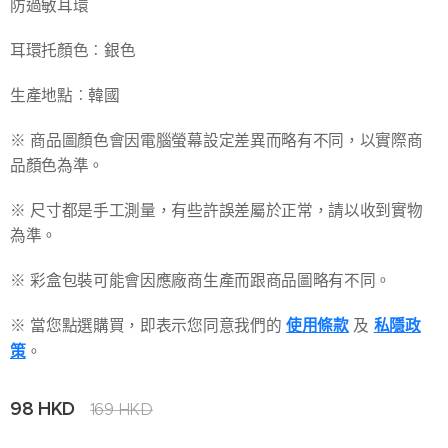
防過敏耳環
耳環托顏色︰銀色
生產地點︰韓國
※ 商品圖顏色會因電腦螢幕設定差異而略有不同，以實際商
品顏色為準。
※ 尺寸都是手工測量，有些許誤差屬於正常，請以收到實物
為準。
※ 彩盒包裝可能會因應廠商生產而跟商品圖略有不同。
※ 當您點選購買，即表示您同意我們的
使用條款
及
私隱政
策
。
98
HKD
169
HKD