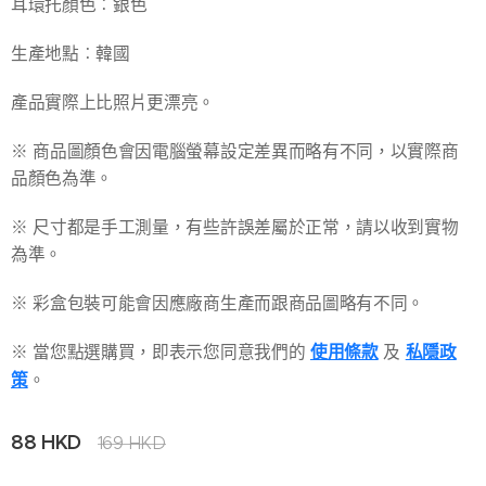
耳環托顏色︰銀色
生產地點︰韓國
產品實際上比照片更漂亮。
※ 商品圖顏色會因電腦螢幕設定差異而略有不同，以實際商
品顏色為準。
※ 尺寸都是手工測量，有些許誤差屬於正常，請以收到實物
為準。
※ 彩盒包裝可能會因應廠商生產而跟商品圖略有不同。
※ 當您點選購買，即表示您同意我們的
使用條款
及
私隱政
策
。
88
HKD
169
HKD