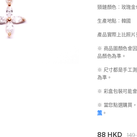
頸鏈顏色︰玫瑰金
生產地點︰韓國
產品實際上比照片
※ 商品圖顏色會
品顏色為準。
※ 尺寸都是手工
為準。
※ 彩盒包裝可能
※ 當您點選購買
策
。
88
HKD
149