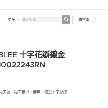
e
更多
購物車
BLEE 十字花瓣鍍金
0022243RN
光工藝、鑲工精細、無鎳、鍍金十字頸鏈